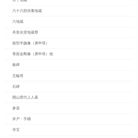
六十六部供養地蔵
六地蔵
舟形光背地蔵尊
猿型半跏像（庚申塔）
青面金剛像（庚申塔）他
板碑
五輪塔
石碑
開山歴代上人墓
参道
井戸・手桶
寺宝