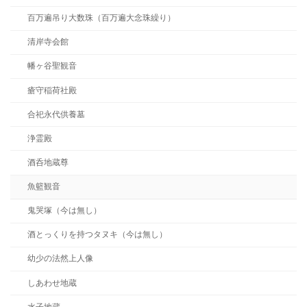
百万遍吊り大数珠（百万遍大念珠繰り）
清岸寺会館
幡ヶ谷聖観音
瘡守稲荷社殿
合祀永代供養墓
浄霊殿
酒呑地蔵尊
魚籃観音
鬼哭塚（今は無し）
酒とっくりを持つタヌキ（今は無し）
幼少の法然上人像
しあわせ地蔵
水子地蔵