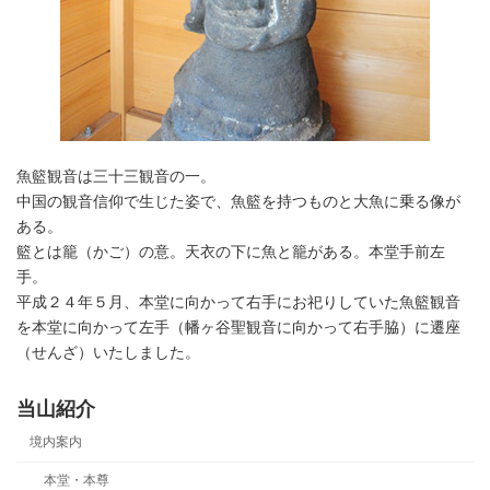
魚籃観音は三十三観音の一。
中国の観音信仰で生じた姿で、魚籃を持つものと大魚に乗る像が
ある。
籃とは籠（かご）の意。天衣の下に魚と籠がある。本堂手前左
手。
平成２４年５月、本堂に向かって右手にお祀りしていた魚籃観音
を本堂に向かって左手（幡ヶ谷聖観音に向かって右手脇）に遷座
（せんざ）いたしました。
当山紹介
境内案内
本堂・本尊